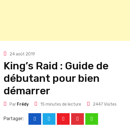
24 août 2019
King’s Raid : Guide de
débutant pour bien
démarrer
Par
Frédy
15 minutes de lecture
2447
Visites
Partager:
Youtube
Pinterest
Whatsapp