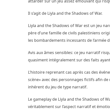
attarder sur un jeu assez émouvant qui risqu
Il s’agit de Liyla and the Shadows of War.
Liyla and the Shadows of War est un jeu narr
père d’une famille de civils palestiniens ori
les bombardements incessants de l’armée d
Avis aux âmes sensibles: ce jeu narratif risq
quasiment intégralement sur des faits ayant
L’histoire reprenant cas après cas des évén
scène» avec des personnages fictifs afin de
inhérent du jeu de type narratif.
Le gameplay de Liyla and the Shadows of War 
véritablement sur l’aspect narratif et émotio