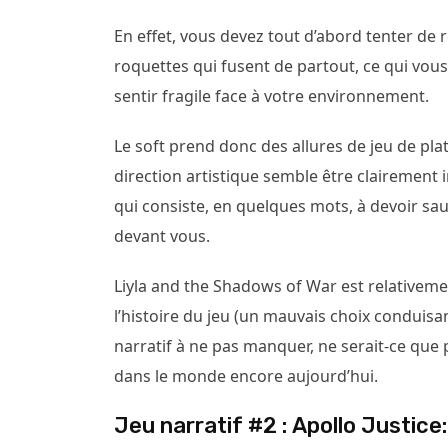
En effet, vous devez tout d’abord tenter de r
roquettes qui fusent de partout, ce qui vou
sentir fragile face à votre environnement.
Le soft prend donc des allures de jeu de pl
direction artistique semble être clairement 
qui consiste, en quelques mots, à devoir sau
devant vous.
Liyla and the Shadows of War est relativemen
l’histoire du jeu (un mauvais choix conduisan
narratif à ne pas manquer, ne serait-ce que 
dans le monde encore aujourd’hui.
Jeu narratif #2 : Apollo Justice