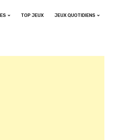
ES
TOP JEUX
JEUX QUOTIDIENS