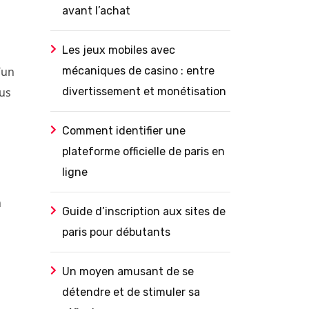
avant l’achat
Les jeux mobiles avec
’un
mécaniques de casino : entre
ous
divertissement et monétisation
Comment identifier une
plateforme officielle de paris en
ligne
n
Guide d’inscription aux sites de
paris pour débutants
Un moyen amusant de se
détendre et de stimuler sa