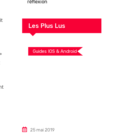
réflexion
it
Les Plus Lus
Guides IOS & Android
»
t
nt
25 mai 2019