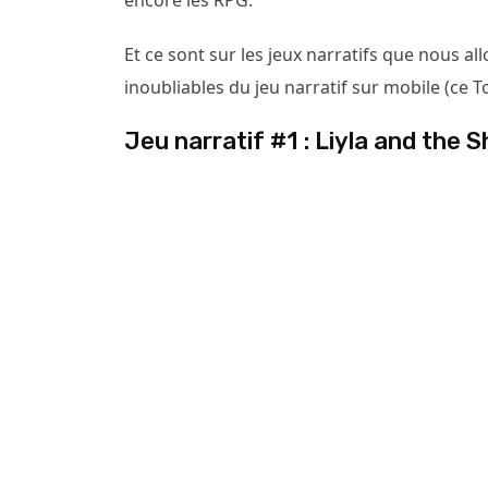
encore les RPG.
Et ce sont sur les jeux narratifs que nous al
inoubliables du jeu narratif sur mobile (ce T
Jeu narratif #1 : Liyla and the