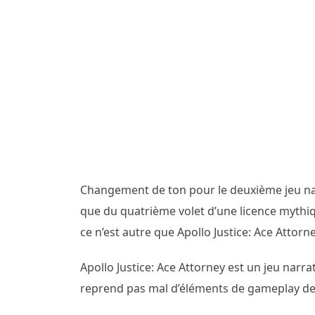
Changement de ton pour le deuxième jeu narra
que du quatrième volet d’une licence mythiqu
ce n’est autre que Apollo Justice: Ace Attorne
Apollo Justice: Ace Attorney est un jeu narrati
reprend pas mal d’éléments de gameplay des