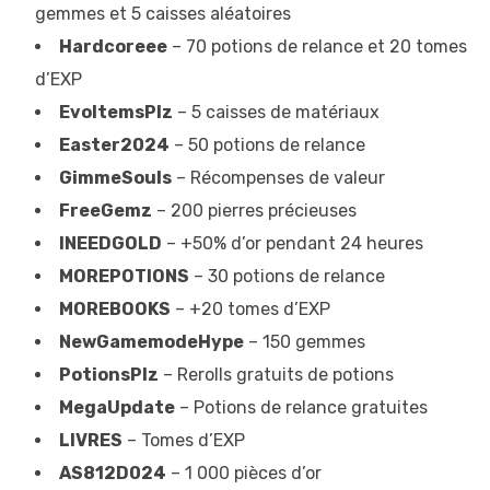
gemmes et 5 caisses aléatoires
Hardcoreee
– 70 potions de relance et 20 tomes
d’EXP
EvoItemsPlz
– 5 caisses de matériaux
Easter2024
– 50 potions de relance
GimmeSouls
– Récompenses de valeur
FreeGemz
– 200 pierres précieuses
INEEDGOLD
– +50% d’or pendant 24 heures
MOREPOTIONS
– 30 potions de relance
MOREBOOKS
– +20 tomes d’EXP
NewGamemodeHype
– 150 gemmes
PotionsPlz
– Rerolls gratuits de potions
MegaUpdate
– Potions de relance gratuites
LIVRES
– Tomes d’EXP
AS812D024
– 1 000 pièces d’or