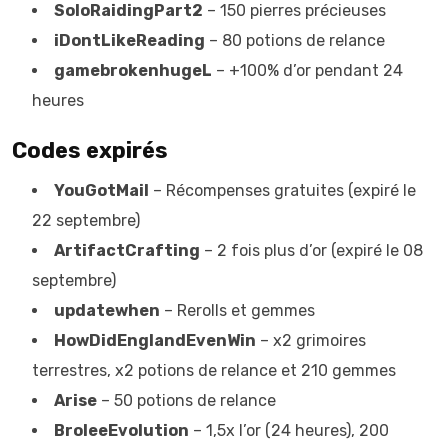
SoloRaidingPart2
– 150 pierres précieuses
iDontLikeReading
– 80 potions de relance
gamebrokenhugeL
– +100% d’or pendant 24
heures
Codes expirés
YouGotMail
– Récompenses gratuites (expiré le
22 septembre)
ArtifactCrafting
– 2 fois plus d’or (expiré le 08
septembre)
updatewhen
– Rerolls et gemmes
HowDidEnglandEvenWin
– x2 grimoires
terrestres, x2 potions de relance et 210 gemmes
Arise
– 50 potions de relance
BroleeEvolution
– 1,5x l’or (24 heures), 200