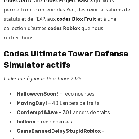
codes ASTD
, aux
codes Project Baki 3
qui vous
permettront d’obtenir des Yen, des réinitialisations de
statuts et de l’EXP, aux
codes Blox Fruit
et à une
collection d’autres
codes Roblox
que nous
recherchons.
Codes Ultimate Tower Defense
Simulator actifs
Codes mis à jour le 15 octobre 2025
HalloweenSoon!
– récompenses
MovingDay!
– 40 Lancers de traits
Contempt&Awe
– 30 Lancers de traits
balloon
– récompenses
GameBannedDelayStupidRoblox
–