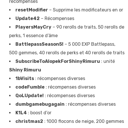
récompenses
resetModifier
– Supprime les modificateurs en or
Update42
– Récompenses
PlayersMayCry
– 90 rerolls de traits, 50 rerolls de
perks, 1 essence d’âme
BattlepassSeason5!
– 5 000 EXP Battlepass,
500 gemmes, 40 rerolls de perks et 40 rerolls de traits
SubscribeToAlopekForShinyRimuru
: unité
Shiny Rimuru
1bVisits
: récompenses diverses
codeFumble
: récompenses diverses
QoLUpdate!
: récompenses diverses
dumbgamebugagain
: récompenses diverses
K1L4
: boost d’or
christmas2
: 1000 flocons de neige, 200 gemmes