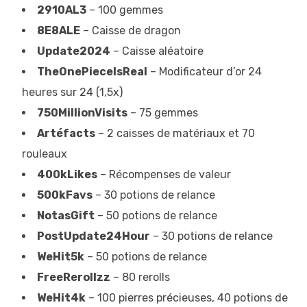
2910AL3
– 100 gemmes
8E8ALE
– Caisse de dragon
Update2024
– Caisse aléatoire
TheOnePieceIsReal
– Modificateur d’or 24
heures sur 24 (1,5x)
750MillionVisits
– 75 gemmes
Artéfacts
– 2 caisses de matériaux et 70
rouleaux
400kLikes
– Récompenses de valeur
500kFavs
– 30 potions de relance
NotasGift
– 50 potions de relance
PostUpdate24Hour
– 30 potions de relance
WeHit5k
– 50 potions de relance
FreeRerollzz
– 80 rerolls
WeHit4k
– 100 pierres précieuses, 40 potions de