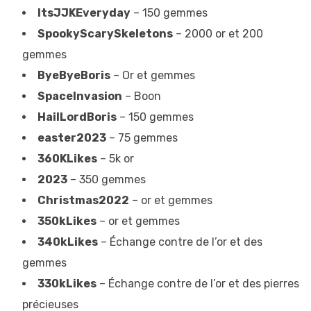
ItsJJKEveryday
– 150 gemmes
SpookyScarySkeletons
– 2000 or et 200
gemmes
ByeByeBoris
– Or et gemmes
SpaceInvasion
– Boon
HailLordBoris
– 150 gemmes
easter2023
– 75 gemmes
360KLikes
– 5k or
2023
– 350 gemmes
Christmas2022
– or et gemmes
350kLikes
– or et gemmes
340kLikes
– Échange contre de l’or et des
gemmes
330kLikes
– Échange contre de l’or et des pierres
précieuses