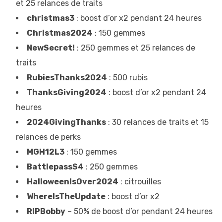
et 25 relances de traits
christmas3
: boost d’or x2 pendant 24 heures
Christmas2024
: 150 gemmes
NewSecret!
: 250 gemmes et 25 relances de
traits
RubiesThanks2024
: 500 rubis
ThanksGiving2024
: boost d’or x2 pendant 24
heures
2024GivingThanks
: 30 relances de traits et 15
relances de perks
MGH12L3
: 150 gemmes
BattlepassS4
: 250 gemmes
HalloweenIsOver2024
: citrouilles
WhereIsTheUpdate
: boost d’or x2
RIPBobby
– 50% de boost d’or pendant 24 heures