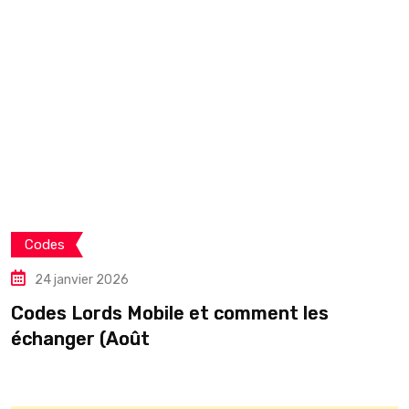
Codes
24 janvier 2026
Codes Lords Mobile et comment les
C
échanger (Août