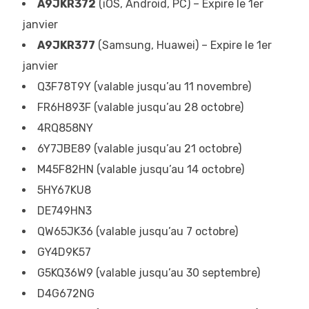
A9JKR372
(iOS, Android, PC) – Expire le 1er
janvier
A9JKR377
(Samsung, Huawei) – Expire le 1er
janvier
Q3F78T9Y (valable jusqu’au 11 novembre)
FR6H893F (valable jusqu’au 28 octobre)
4RQ858NY
6Y7JBE89 (valable jusqu’au 21 octobre)
M45F82HN (valable jusqu’au 14 octobre)
5HY67KU8
DE749HN3
QW65JK36 (valable jusqu’au 7 octobre)
GY4D9K57
G5KQ36W9 (valable jusqu’au 30 septembre)
D4G672NG