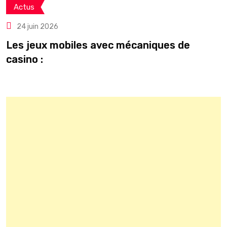
Actus
24 juin 2026
Les jeux mobiles avec mécaniques de
C
casino :
o