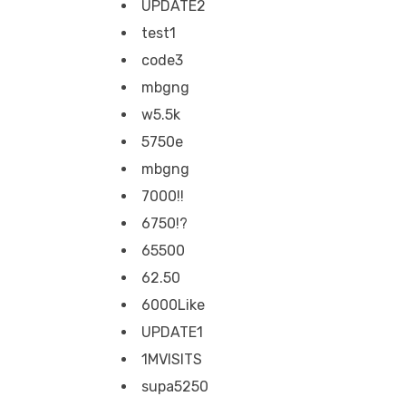
UPDATE2
test1
code3
mbgng
w5.5k
5750e
mbgng
7000!!
6750!?
65500
62.50
6000Like
UPDATE1
1MVISITS
supa5250