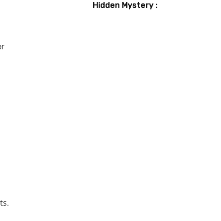
Hidden Mystery :
Guide et astuces
pour débusquer
tous les secrets
er
ts.