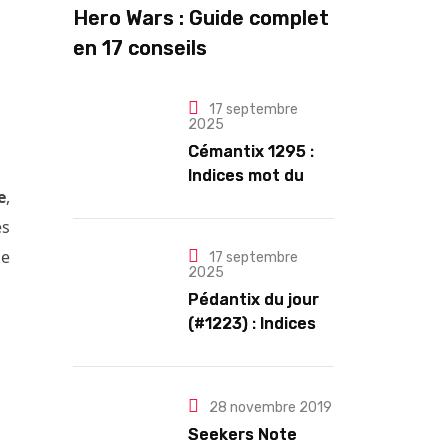
Hero Wars : Guide complet
en 17 conseils
17 septembre
2025
Cémantix 1295 :
Indices mot du
e
,
jour et solution
es
de
17 septembre
2025
Pédantix du jour
(#1223) : Indices
et Solution
28 novembre 2019
Seekers Note