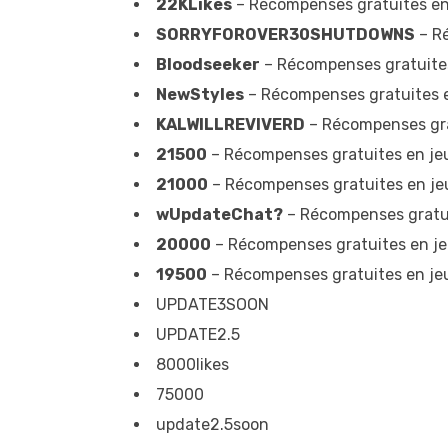
22KLikes
– Récompenses gratuites en 
SORRYFOROVER30SHUTDOWNS
– Ré
Bloodseeker
– Récompenses gratuite
NewStyles
– Récompenses gratuites 
KALWILLREVIVERD
– Récompenses gra
21500
– Récompenses gratuites en je
21000
– Récompenses gratuites en je
wUpdateChat?
– Récompenses gratui
20000
– Récompenses gratuites en j
19500
– Récompenses gratuites en je
UPDATE3SOON
UPDATE2.5
8000likes
75000
update2.5soon