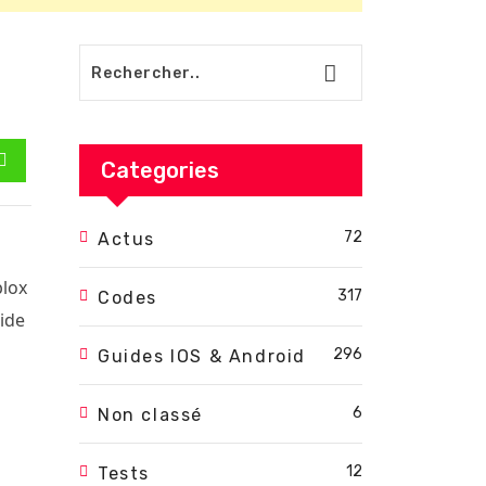
Categories
est
Whatsapp
72
Actus
blox
317
Codes
aide
296
Guides IOS & Android
6
Non classé
12
Tests