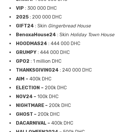
VIP
: 300 000 DHC
2025
: 200 000 DHC
GIFT24
: Skin
Gingerbread House
BenoxaHouse24
: Skin
Holiday Town House
HOODMAS24
: 444 000 DHC
GRUMPY
: 444 000 DHC
GPO2
: 1 million DHC
THANKSGIVING24
: 240 000 DHC
AIM
–
400k DHC
ELECTION
–
200k DHC
NOV24 –
100k DHC
NIGHTMARE –
200k DHC
GHOST –
200k DHC
DACARNIVAL –
400k DHC
HALLOWEEN2024 –
500k DHC