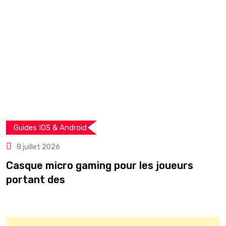
Guides IOS & Android
8 juillet 2026
Casque micro gaming pour les joueurs
T
portant des
r