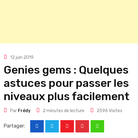
12 juin 2019
Genies gems : Quelques
astuces pour passer les
niveaux plus facilement
Par
Frédy
2 minutes de lecture
2596
Visites
Partager:
Youtube
Pinterest
Whatsapp