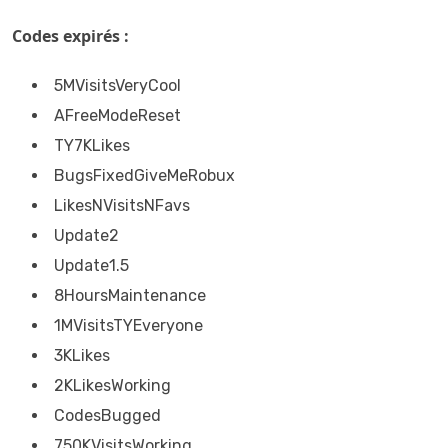
Codes expirés :
5MVisitsVeryCool
AFreeModeReset
TY7KLikes
BugsFixedGiveMeRobux
LikesNVisitsNFavs
Update2
Update1.5
8HoursMaintenance
1MVisitsTYEveryone
3KLikes
2KLikesWorking
CodesBugged
750KVisitsWorking