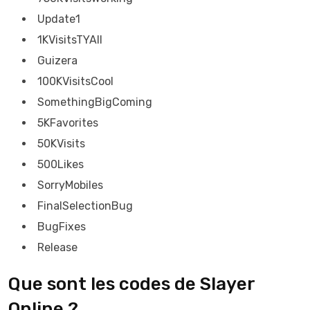
Update1
1KVisitsTYAll
Guizera
100KVisitsCool
SomethingBigComing
5KFavorites
50KVisits
500Likes
SorryMobiles
FinalSelectionBug
BugFixes
Release
Que sont les codes de Slayer
Online ?