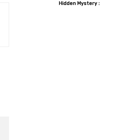
Hidden Mystery :
Guide et astuces
pour débusquer
tous les secrets