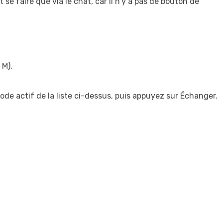
se faire que via le chat, car il n’y a pas de bouton de
 M).
code actif de la liste ci-dessus, puis appuyez sur Échanger.