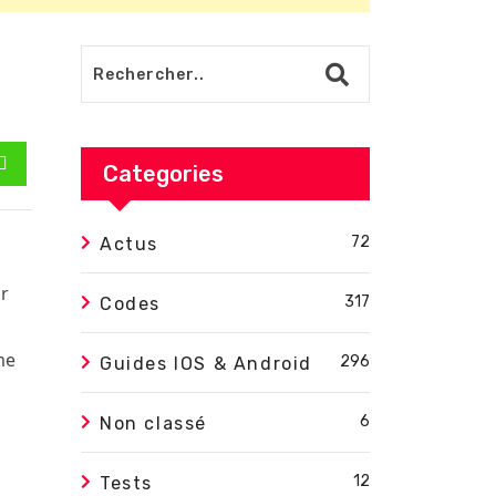
Categories
est
Whatsapp
72
Actus
ur
317
Codes
me
296
Guides IOS & Android
6
Non classé
12
Tests