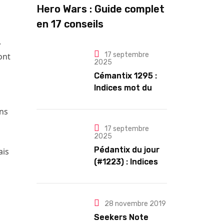
Hero Wars : Guide complet
en 17 conseils
.
17 septembre
ont
2025
Cémantix 1295 :
Indices mot du
jour et solution
ins
17 septembre
2025
Pédantix du jour
ais
(#1223) : Indices
et Solution
28 novembre 2019
Seekers Note