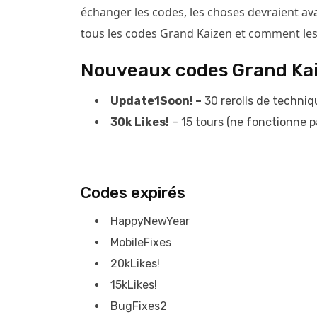
échanger les codes, les choses devraient av
tous les codes Grand Kaizen et comment les
Nouveaux codes Grand Ka
Update1Soon! –
30 rerolls de techniq
30k Likes!
– 15 tours (ne fonctionne p
Codes expirés
HappyNewYear
MobileFixes
20kLikes!
15kLikes!
BugFixes2