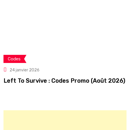
Codes
24 janvier 2026
Left To Survive : Codes Promo (Août 2026)
C
é