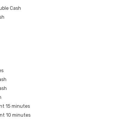
uble Cash
sh
es
ash
ash
h
nt 15 minutes
nt 10 minutes