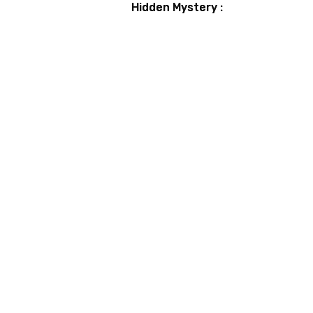
Hidden Mystery :
Guide et astuces
pour débusquer
tous les secrets