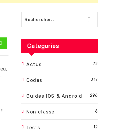
Categories
est
Whatsapp
72
Actus
eu,
r
317
Codes
296
Guides IOS & Android
s
en
6
Non classé
12
Tests