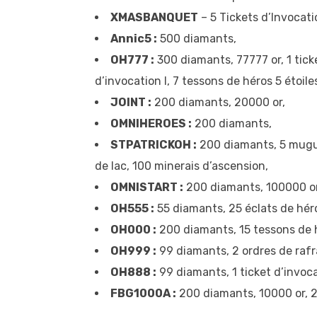
XMASBANQUET
– 5 Tickets d’Invocati
Annic5 :
500 diamants,
OH777 :
300 diamants, 77777 or, 1 ticke
d’invocation I, 7 tessons de héros 5 étoile
JOINT :
200 diamants, 20000 or,
OMNIHEROES :
200 diamants,
STPATRICKOH :
200 diamants, 5 muguet
de lac, 100 minerais d’ascension,
OMNISTART :
200 diamants, 100000 or, 
OH555 :
55 diamants, 25 éclats de héro
OH000 :
200 diamants, 15 tessons de h
OH999 :
99 diamants, 2 ordres de rafra
OH888 :
99 diamants, 1 ticket d’invoca
FBG1000A :
200 diamants, 10000 or, 2 