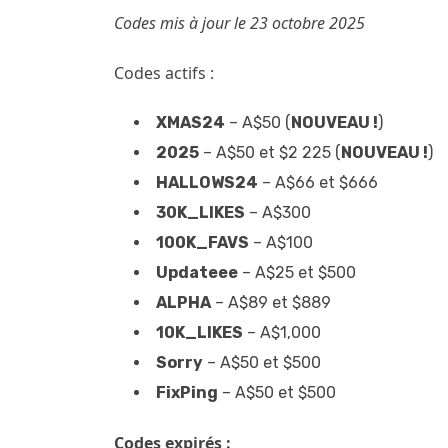
Codes mis à jour le 23 octobre 2025
Codes actifs :
XMAS24
– A$50 (
NOUVEAU !
)
2025
– A$50 et $2 225 (
NOUVEAU !
)
HALLOWS24
– A$66 et $666
30K_LIKES
– A$300
100K_FAVS
– A$100
Updateee
– A$25 et $500
ALPHA
– A$89 et $889
10K_LIKES
– A$1,000
Sorry
– A$50 et $500
FixPing
– A$50 et $500
Codes expirés :