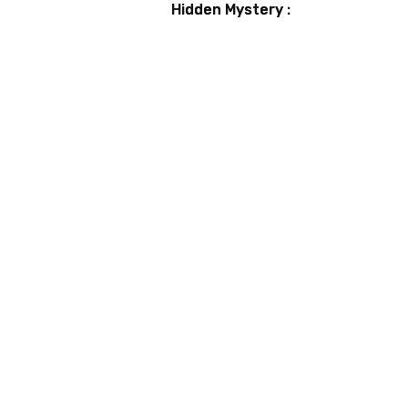
Hidden Mystery :
Guide et astuces
pour débusquer
tous les secrets
Codes
24 janvier 2026
Codes Lords Mobile et comment les échan