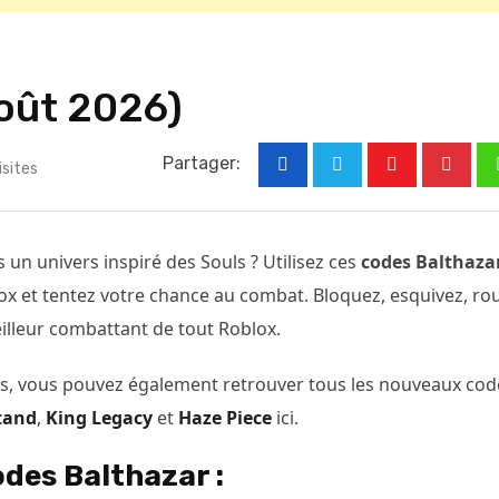
oût 2026)
Partager:
isites
Youtube
Pinter
un univers inspiré des Souls ? Utilisez ces
codes Balthaza
x et tentez votre chance au combat. Bloquez, esquivez, ro
eilleur combattant de tout Roblox.
es, vous pouvez également retrouver tous les nouveaux cod
tand
,
King Legacy
et
Haze Piece
ici.
odes Balthazar :