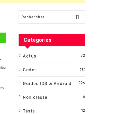
Categories
est
Whatsapp
72
Actus
r
ulez
317
Codes
296
Guides IOS & Android
es
6
Non classé
12
Tests