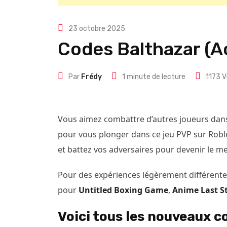
23 octobre 2025
Codes Balthazar (A
Par
Frédy
1 minute de lecture
1173
V
Vous aimez combattre d’autres joueurs dans 
pour vous plonger dans ce jeu PVP sur Roblo
et battez vos adversaires pour devenir le m
Pour des expériences légèrement différent
pour
Untitled Boxing Game
,
Anime Last S
Voici tous les nouveaux c