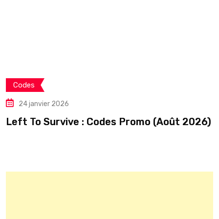
Codes
24 janvier 2026
Left To Survive : Codes Promo (Août 2026)
C
é