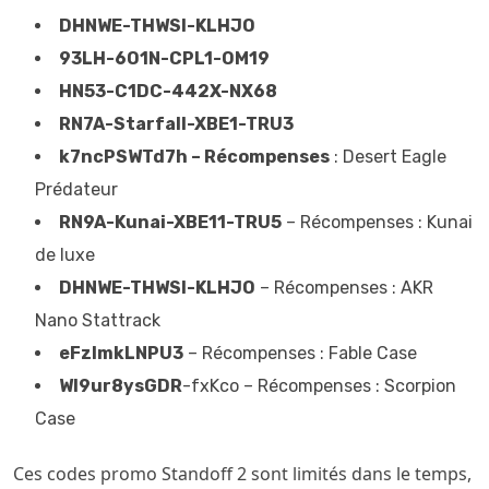
DHNWE-THWSI-KLHJO
93LH-6O1N-CPL1-OM19
HN53-C1DC-442X-NX68
RN7A-Starfall-XBE1-TRU3
k7ncPSWTd7h – Récompenses
: Desert Eagle
Prédateur
RN9A-Kunai-XBE11-TRU5
– Récompenses : Kunai
de luxe
DHNWE-THWSI-KLHJO
– Récompenses : AKR
Nano Stattrack
eFzImkLNPU3
– Récompenses : Fable Case
WI9ur8ysGDR
-fxKco – Récompenses : Scorpion
Case
Ces codes promo Standoff 2 sont limités dans le temps,