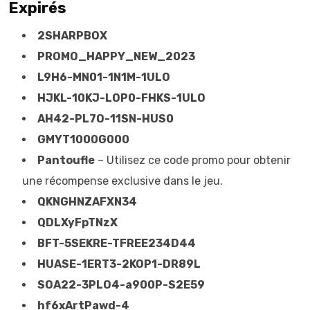
Expirés
2SHARPBOX
PROMO_HAPPY_NEW_2023
L9H6-MN01-1N1M-1ULO
HJKL-10KJ-LOP0-FHKS-1ULO
AH42-PL7O-11SN-HUS0
GMYT1000G000
Pantoufle
– Utilisez ce code promo pour obtenir
une récompense exclusive dans le jeu.
QKNGHNZAFXN34
QDLXyFpTNzX
BFT-5SEKRE-TFREE234D44
HUASE-1ERT3-2KOP1-DR89L
SOA22-3PLO4-a900P-S2E59
hf6xArtPawd-4