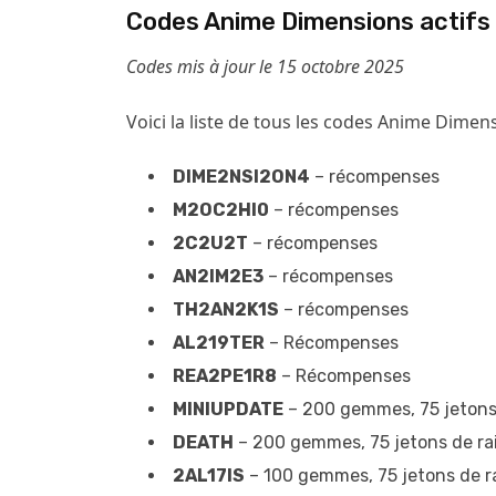
Codes Anime Dimensions actifs
Codes mis à jour le 15 octobre 2025
Voici la liste de tous les codes Anime Dimens
DIME2NSI2ON4
– récompenses
M2OC2HI0
– récompenses
2C2U2T
– récompenses
AN2IM2E3
– récompenses
TH2AN2K1S
– récompenses
AL219TER
– Récompenses
REA2PE1R8
– Récompenses
MINIUPDATE
– 200 gemmes, 75 jetons 
DEATH
– 200 gemmes, 75 jetons de ra
2AL17IS
– 100 gemmes, 75 jetons de ra