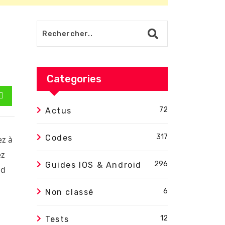
Categories
est
Whatsapp
72
Actus
317
Codes
ez à
ez
296
Guides IOS & Android
id
6
Non classé
12
Tests