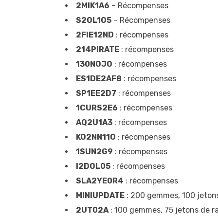
2MIK1A6
– Récompenses
S2OL1O5
– Récompenses
2FIE12ND
: récompenses
214PIRATE
: récompenses
130NOJO
: récompenses
ES1DE2AF8
: récompenses
SP1EE2D7
: récompenses
1CURS2E6
: récompenses
AQ2U1A3
: récompenses
KO2NN11O
: récompenses
1SUN2G9
: récompenses
I2DOL05
: récompenses
SLA2YE0R4
: récompenses
MINIUPDATE
: 200 gemmes, 100 jetons 
2UT02A
: 100 gemmes, 75 jetons de ra