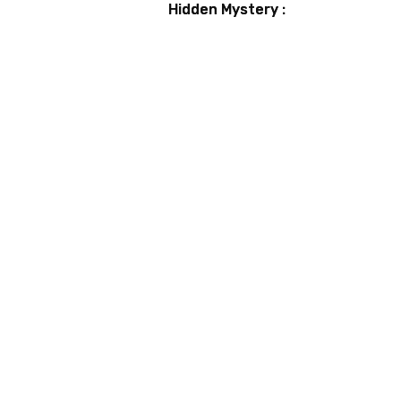
Hidden Mystery :
Guide et astuces
pour débusquer
tous les secrets