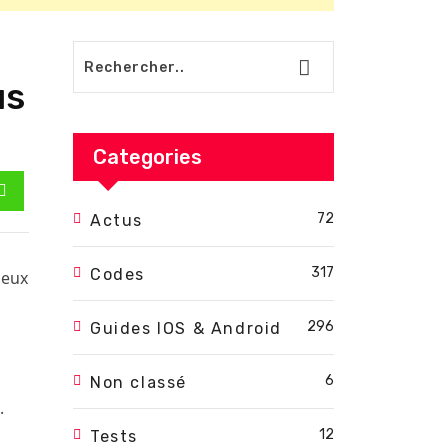
us
Categories
est
Whatsapp
72
Actus
317
Codes
jeux
296
Guides IOS & Android
6
Non classé
.
12
Tests