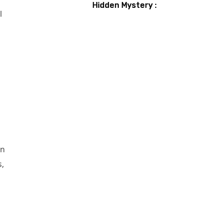
Hidden Mystery :
l
Guide et astuces
pour débusquer
tous les secrets
un
s,