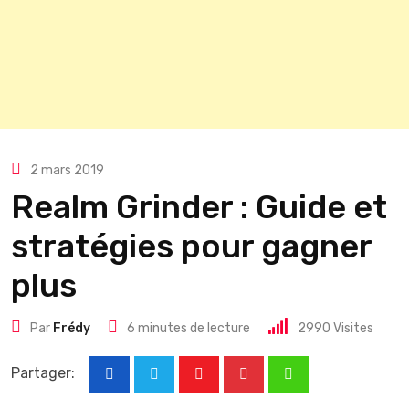
2 mars 2019
Realm Grinder : Guide et
stratégies pour gagner
plus
Par
Frédy
6 minutes de lecture
2990
Visites
Partager:
Youtube
Pinterest
Whatsapp