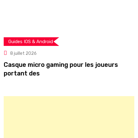
Guides IOS & Android
8 juillet 2026
Casque micro gaming pour les joueurs
T
portant des
r