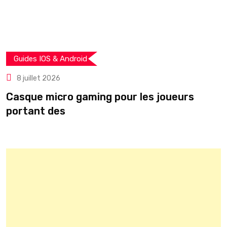
Guides IOS & Android
8 juillet 2026
Casque micro gaming pour les joueurs
T
portant des
r