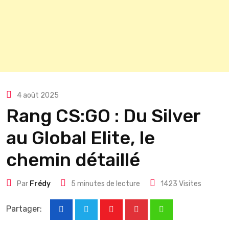
4 août 2025
Rang CS:GO : Du Silver
au Global Elite, le
chemin détaillé
Par
Frédy
5 minutes de lecture
1423
Visites
Partager:
Youtube
Pinterest
Whatsapp