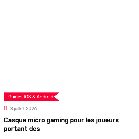
Guides IOS & Android
8 juillet 2026
Casque micro gaming pour les joueurs
T
portant des
r