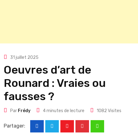
31 juillet 2025
Oeuvres d’art de
Rounard : Vraies ou
fausses ?
Par
Frédy
4 minutes de lecture
1082
Visites
Partager:
Youtube
Pinterest
Whatsapp