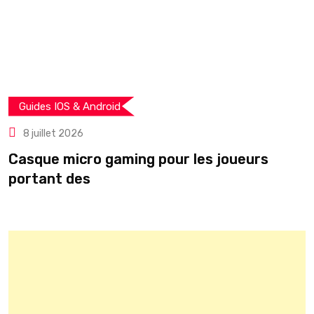
Guides IOS & Android
8 juillet 2026
Casque micro gaming pour les joueurs
T
portant des
r