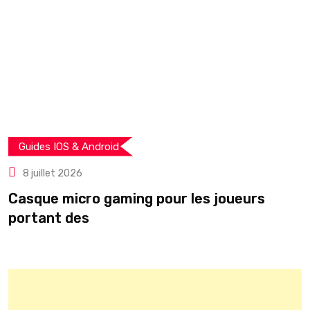
Guides IOS & Android
8 juillet 2026
Casque micro gaming pour les joueurs
T
portant des
r