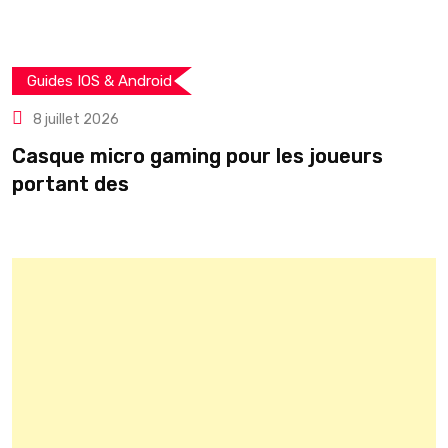
Guides IOS & Android
8 juillet 2026
Casque micro gaming pour les joueurs
T
portant des
r