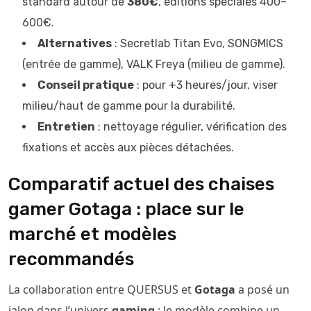
standard autour de
380€
, éditions spéciales 400–
600€.
Alternatives
: Secretlab Titan Evo, SONGMICS
(entrée de gamme), VALK Freya (milieu de gamme).
Conseil pratique
: pour +3 heures/jour, viser
milieu/haut de gamme pour la durabilité.
Entretien
: nettoyage régulier, vérification des
fixations et accès aux pièces détachées.
Comparatif actuel des chaises
gamer Gotaga : place sur le
marché et modèles
recommandés
La collaboration entre QUERSUS et
Gotaga
a posé un
jalon dans l’univers
gaming
: le modèle combine un