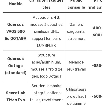
Caractéristiques
Public
Prix
Modèle
clés
conseillé
indicati
Accoudoirs
4D
,
Quersus
mousse 3 couches,
Gamers
400–
VAOS 500
similicuir UHL,
exigeants,
600€
Ed GOTAGA
support lombaire
streamers
LUMBFLEX
Structure
Quersus
acier/aluminium,
Mélange
Gotaga
~380€
mousse à froid 2e
jeu/travail
(standard)
gen, logo Gotaga
Soutien lombaire
Utilisateurs
Secretlab
intégré, options
pro et haut
~600€
Titan Evo
tailles, revêtement
de gamme