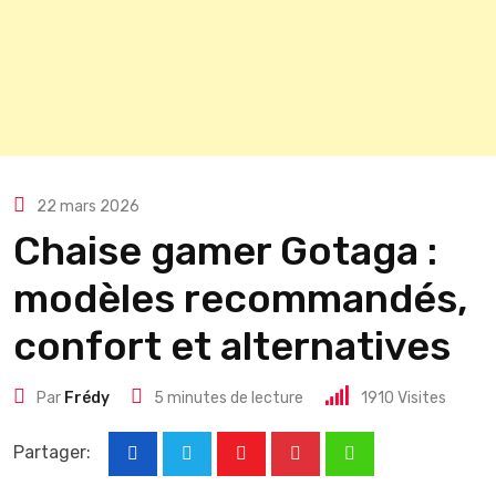
22 mars 2026
Chaise gamer Gotaga :
modèles recommandés,
confort et alternatives
Par
Frédy
5 minutes de lecture
1910
Visites
Partager:
Youtube
Pinterest
Whatsapp