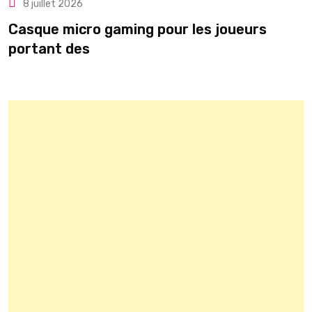
8 juillet 2026
Casque micro gaming pour les joueurs
T
portant des
r